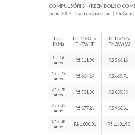
COMPULSÓRIO - (REEMBOLSO COM
Julho 2024 - Taxa de Inscrição: (Por Contr
Faixa
EFETIVO IV
EFETIVO IV
Etária
(TNEW) (E)
(TNQW) (A)
0 a 18
R$ 511,98
R$ 564,16
anos
19 a 23
R$ 604,14
R$ 665,71
anos
24 a 28
R$ 731,00
R$ 805,50
anos
29 a 33
R$ 877,21
R$ 966,61
anos
34 a 38
R$ 1.000,01
R$ 1.101,93
anos