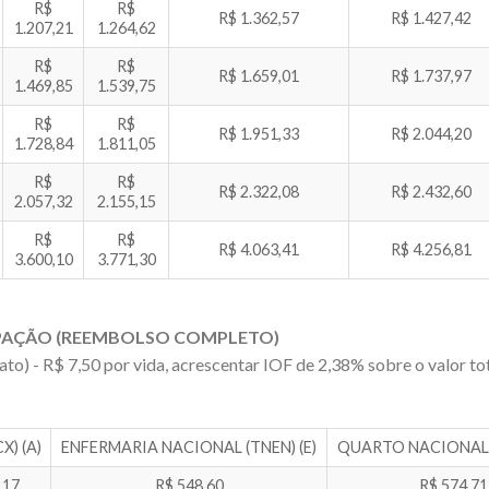
R$
R$
R$ 1.362,57
R$ 1.427,42
1.207,21
1.264,62
R$
R$
R$ 1.659,01
R$ 1.737,97
1.469,85
1.539,75
R$
R$
R$ 1.951,33
R$ 2.044,20
1.728,84
1.811,05
R$
R$
R$ 2.322,08
R$ 2.432,60
2.057,32
2.155,15
R$
R$
R$ 4.063,41
R$ 4.256,81
3.600,10
3.771,30
IPAÇÃO (REEMBOLSO COMPLETO)
ato) - R$ 7,50 por vida, acrescentar IOF de 2,38% sobre o valor tot
X) (A)
ENFERMARIA NACIONAL (TNEN) (E)
QUARTO NACIONAL 
,17
R$ 548,60
R$ 574,71