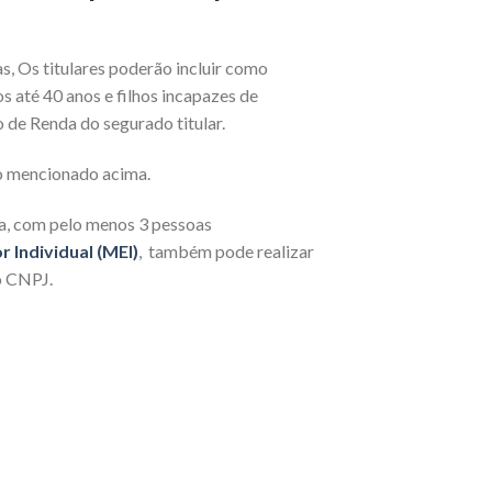
as, Os titulares poderão incluir como
os até 40 anos e filhos incapazes de
 de Renda do segurado titular.
o mencionado acima.
eja, com pelo menos 3 pessoas
Individual (MEI)
, também pode realizar
o CNPJ.