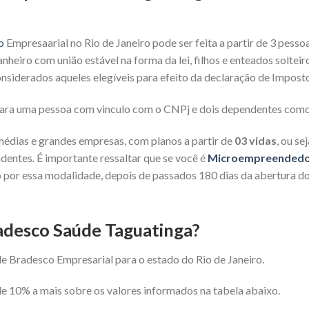
o
Empresaarial no Rio de Janeiro pode ser feita a partir de 3 pesso
nheiro com união estável na forma da lei, filhos e enteados solteir
nsiderados aqueles elegíveis para efeito da declaração de Imposto
 para uma pessoa com vinculo com o CNPj e dois dependentes com
médias e grandes empresas, com planos a partir de
03 vidas
, ou s
ndentes. É importante ressaltar que se você é
Microempreendedor 
 por essa modalidade, depois de passados 180 dias da abertura d
radesco Saúde Taguatinga?
de Bradesco Empresarial para o estado do Rio de Janeiro.
 10% a mais sobre os valores informados na tabela abaixo.