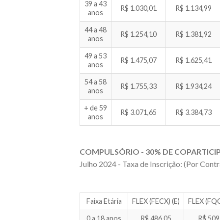
39 a 43
R$ 1.030,01
R$ 1.134,99
anos
44 a 48
R$ 1.254,10
R$ 1.381,92
anos
49 a 53
R$ 1.475,07
R$ 1.625,41
anos
54 a 58
R$ 1.755,33
R$ 1.934,24
anos
+ de 59
R$ 3.071,65
R$ 3.384,73
anos
COMPULSÓRIO - 30% DE COPARTIC
Julho 2024 - Taxa de Inscrição: (Por Contr
Faixa Etária
FLEX (FECX) (E)
FLEX (FQC
0 a 18 anos
R$ 486,05
R$ 509