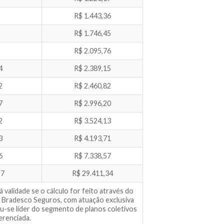
R$ 1.443,36
R$ 1.746,45
R$ 2.095,76
4
R$ 2.389,15
2
R$ 2.460,82
7
R$ 2.996,20
2
R$ 3.524,13
3
R$ 4.193,71
6
R$ 7.338,57
97
R$ 29.411,34
alidade se o cálculo for feito através do
 Bradesco Seguros, com atuação exclusiva
-se líder do segmento de planos coletivos
erenciada.