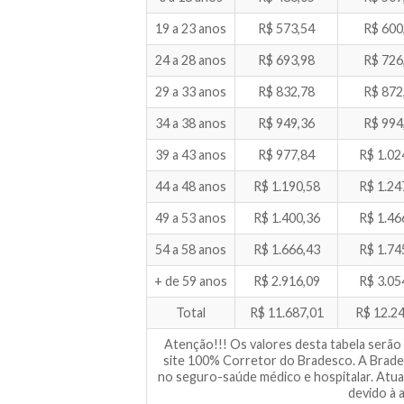
19 a 23 anos
R$ 573,54
R$ 600
24 a 28 anos
R$ 693,98
R$ 726
29 a 33 anos
R$ 832,78
R$ 872
34 a 38 anos
R$ 949,36
R$ 994
39 a 43 anos
R$ 977,84
R$ 1.02
44 a 48 anos
R$ 1.190,58
R$ 1.24
49 a 53 anos
R$ 1.400,36
R$ 1.46
54 a 58 anos
R$ 1.666,43
R$ 1.74
+ de 59 anos
R$ 2.916,09
R$ 3.05
Total
R$ 11.687,01
R$ 12.2
Atenção!!! Os valores desta tabela serão
site 100% Corretor do Bradesco. A Brade
no seguro-saúde médico e hospitalar. Atu
devido à 