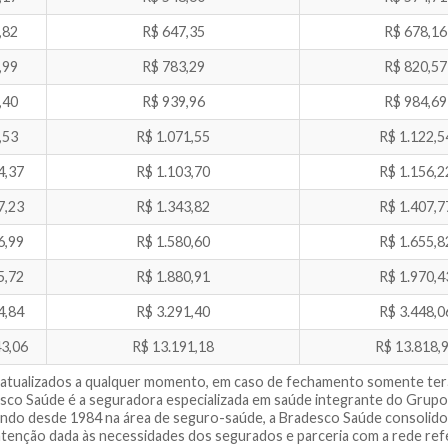
,82
R$ 647,35
R$ 678,16
,99
R$ 783,29
R$ 820,57
,40
R$ 939,96
R$ 984,69
,53
R$ 1.071,55
R$ 1.122,5
4,37
R$ 1.103,70
R$ 1.156,2
7,23
R$ 1.343,82
R$ 1.407,7
6,99
R$ 1.580,60
R$ 1.655,8
5,72
R$ 1.880,91
R$ 1.970,4
4,84
R$ 3.291,40
R$ 3.448,0
43,06
R$ 13.191,18
R$ 13.818,
 atualizados a qualquer momento, em caso de fechamento somente terá v
sco Saúde é a seguradora especializada em saúde integrante do Grupo
ando desde 1984 na área de seguro-saúde, a Bradesco Saúde consolidou
atenção dada às necessidades dos segurados e parceria com a rede ref