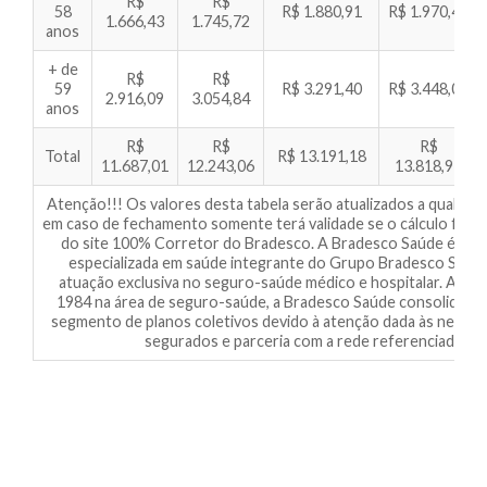
R$
R$
58
R$ 1.880,91
R$ 1.970,43
1.666,43
1.745,72
anos
+ de
R$
R$
59
R$ 3.291,40
R$ 3.448,06
2.916,09
3.054,84
anos
R$
R$
R$
Total
R$ 13.191,18
11.687,01
12.243,06
13.818,97
Atenção!!! Os valores desta tabela serão atualizados a qualqu
em caso de fechamento somente terá validade se o cálculo for f
do site 100% Corretor do Bradesco. A Bradesco Saúde é a s
especializada em saúde integrante do Grupo Bradesco Segu
atuação exclusiva no seguro-saúde médico e hospitalar. Atua
1984 na área de seguro-saúde, a Bradesco Saúde consolidou-s
segmento de planos coletivos devido à atenção dada às necess
segurados e parceria com a rede referenciada.