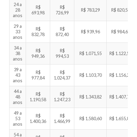
24 a
R$
R$
28
R$ 783,29
R$ 820,57
693,98
726,99
anos
29 a
R$
R$
33
R$ 939,96
R$ 984,69
832,78
872,40
anos
34 a
R$
R$
38
R$ 1.071,55
R$ 1.122,54
949,36
994,53
anos
39 a
R$
R$
43
R$ 1.103,70
R$ 1.156,22
977,84
1.024,37
anos
44 a
R$
R$
48
R$ 1.343,82
R$ 1.407,77
1.190,58
1.247,23
anos
49 a
R$
R$
53
R$ 1.580,60
R$ 1.655,82
1.400,36
1.466,99
anos
54 a