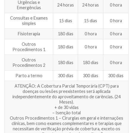
Urgências e
24 horas
24 horas
0 hora
Emergências
Consultas e Exames
15 dias
15 dias
0 hora
simples
Fisioterapia
180 dias
0 hora
0 hora
Outros
180 dias
0 hora
0 hora
Procedimentos 1
Outros
180 dias
180 dias
0 hora
Procedimentos 2
Parto a termo
300 dias
300 dias
300 dias
ATENÇÃO: A Cobertura Parcial Temporária (CPT) para
doenças ou lesões preexistentes será aplicada
independentemente do aproveitamento de carências. (24
Meses).
+ de 30 vidas
– Isenção total
Outros Procedimentos 1 – Cirurgias em geral e internações
clinicas, bem como exames complementares e terapias que
necessitam de verificação prévia de cobertura, exceto os