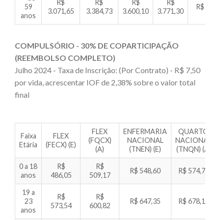
R$
R$
R$
R$
59
R$ 4.06
3.071,65
3.384,73
3.600,10
3.771,30
anos
COMPULSÓRIO - 30% DE COPARTICIPAÇÃO
(REEMBOLSO COMPLETO)
Julho 2024 - Taxa de Inscrição: (Por Contrato) - R$ 7,50
por vida, acrescentar IOF de 2,38% sobre o valor total
final
FLEX
ENFERMARIA
QUARTO
Faixa
FLEX
(FQCX)
NACIONAL
NACIONAL
Etária
(FECX) (E)
(A)
(TNEN) (E)
(TNQN) (A)
0 a 18
R$
R$
R$ 548,60
R$ 574,71
anos
486,05
509,17
19 a
R$
R$
23
R$ 647,35
R$ 678,16
573,54
600,82
anos