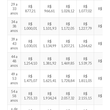
29 a
R$
R$
R$
R$
33
R$ 1.16
877,21
966,61
1.028,12
1.077,02
anos
34 a
R$
R$
R$
R$
38
R$ 1.32
1.000,01
1.101,93
1.172,05
1.227,79
anos
39 a
R$
R$
R$
R$
43
R$ 1.36
1.030,01
1.134,99
1.207,21
1.264,62
anos
44 a
R$
R$
R$
R$
48
R$ 1.65
1.254,10
1.381,92
1.469,85
1.539,75
anos
49 a
R$
R$
R$
R$
53
R$ 1.95
1.475,07
1.625,41
1.728,84
1.811,05
anos
54 a
R$
R$
R$
R$
58
R$ 2.32
1.755,33
1.934,24
2.057,32
2.155,15
anos
+ de