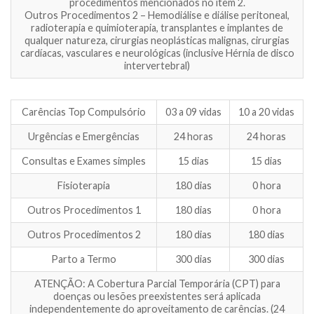
procedimentos mencionados no item 2.
Outros Procedimentos 2 – Hemodiálise e diálise peritoneal,
radioterapia e quimioterapia, transplantes e implantes de
qualquer natureza, cirurgias neoplásticas malignas, cirurgias
cardíacas, vasculares e neurológicas (inclusive Hérnia de disco
intervertebral)
Carências Top Compulsório
03 a 09 vidas
10 a 20 vidas
Urgências e Emergências
24 horas
24 horas
Consultas e Exames simples
15 dias
15 dias
Fisioterapia
180 dias
0 hora
Outros Procedimentos 1
180 dias
0 hora
Outros Procedimentos 2
180 dias
180 dias
Parto a Termo
300 dias
300 dias
ATENÇÃO: A Cobertura Parcial Temporária (CPT) para
doenças ou lesões preexistentes será aplicada
independentemente do aproveitamento de carências. (24