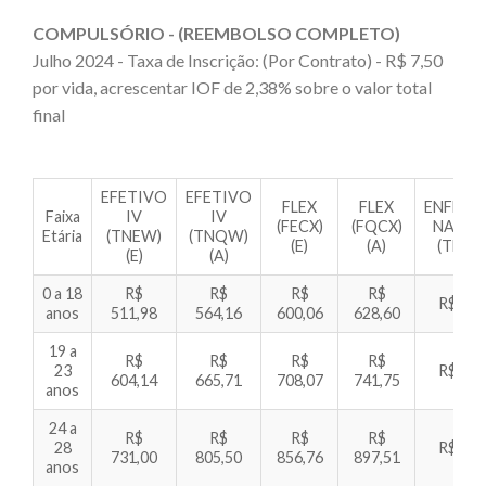
COMPULSÓRIO - (REEMBOLSO COMPLETO)
Julho 2024 - Taxa de Inscrição: (Por Contrato) - R$ 7,50
por vida, acrescentar IOF de 2,38% sobre o valor total
final
EFETIVO
EFETIVO
FLEX
FLEX
ENFERM
Faixa
IV
IV
(FECX)
(FQCX)
NACIO
Etária
(TNEW)
(TNQW)
(E)
(A)
(TNEN)
(E)
(A)
0 a 18
R$
R$
R$
R$
R$ 677
anos
511,98
564,16
600,06
628,60
19 a
R$
R$
R$
R$
23
R$ 799
604,14
665,71
708,07
741,75
anos
24 a
R$
R$
R$
R$
28
R$ 967
731,00
805,50
856,76
897,51
anos